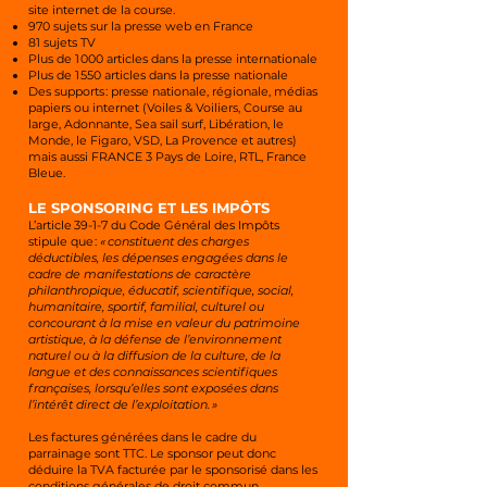
site internet de la course.
970 sujets sur la presse web en France
81 sujets TV
Plus de 1 000 articles dans la presse internationale
Plus de 1 550 articles dans la presse nationale
Des supports : presse nationale, régionale, médias
papiers ou internet (Voiles & Voiliers, Course au
large, Adonnante, Sea sail surf, Libération, le
Monde, le Figaro, VSD, La Provence et autres)
mais aussi FRANCE 3 Pays de Loire, RTL, France
Bleue.
LE SPONSORING ET LES IMPÔTS
L’article 39-1-7 du Code Général des Impôts
stipule que :
« constituent des charges
déductibles, les dépenses engagées dans le
cadre de manifestations de caractère
philanthropique, éducatif, scientifique, social,
humanitaire, sportif, familial, culturel ou
concourant à la mise en valeur du patrimoine
artistique, à la défense de l’environnement
naturel ou à la diffusion de la culture, de la
langue et des connaissances scientifiques
françaises, lorsqu’elles sont exposées dans
l’intérêt direct de l’exploitation. »
Les factures générées dans le cadre du
parrainage sont TTC. Le sponsor peut donc
déduire la TVA facturée par le sponsorisé dans les
conditions générales de droit commun.