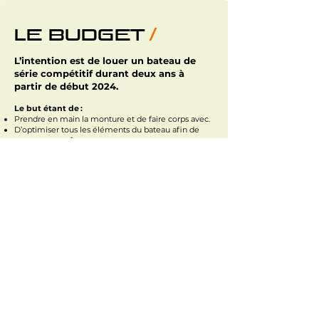
/
Le BUDGET
L’intention est de louer un bateau de
série compétitif durant deux ans à
partir de début 2024.
Le but étant de :
Prendre en main la monture et de faire corps avec.
D’optimiser tous les éléments du bateau afin de
gagner en performance.
Se préparer physiquement et mentalement.
Participer à un certain nombre de régates.
Faire la qualification nécessaire en vue de la Mini
Transat.
Tout cela devra se faire dans les meilleures
conditions afin de monter un projet gagnant.
Pour cela, nous avons établi le budget
prévisionnel suivant :
Description
Montant
56 000 €
Location du bateau